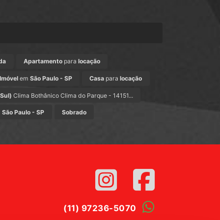
da
Apartamento
para
locação
Imóvel
em
São Paulo - SP
Casa
para
locação
 Sul)
Clima Bothânico Clima do Parque - 14151...
m
São Paulo - SP
Sobrado
(11) 97236-5070