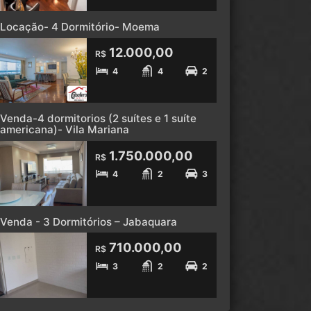
Locação- 4 Dormitório- Moema
12.000,00
R$
4
4
2
Venda-4 dormitorios (2 suítes e 1 suíte
americana)- Vila Mariana
1.750.000,00
R$
4
2
3
Venda - 3 Dormitórios – Jabaquara
710.000,00
R$
3
2
2