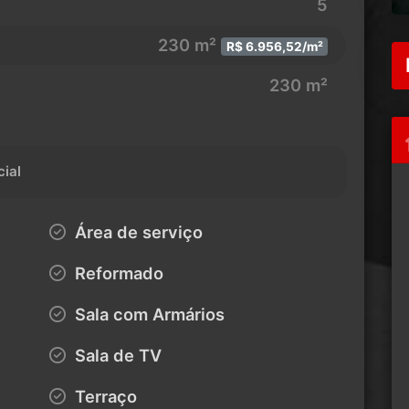
5
230 m²
R$ 6.956,52/m²
230 m²
cial
Área de serviço
Reformado
Sala com Armários
Sala de TV
Terraço