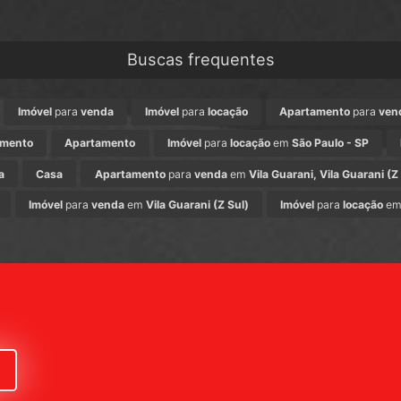
Buscas frequentes
Imóvel
para
venda
Imóvel
para
locação
Apartamento
para
ven
amento
Apartamento
Imóvel
para
locação
em
São Paulo - SP
a
Casa
Apartamento
para
venda
em
Vila Guarani, Vila Guarani (Z
Imóvel
para
venda
em
Vila Guarani (Z Sul)
Imóvel
para
locação
e