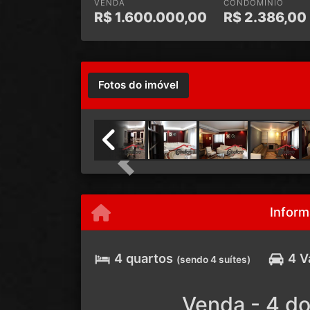
VENDA
CONDOMÍNIO
R$
1.600.000,00
R$
2.386,00
Fotos do imóvel
Previous
Inform
4 quartos
4 V
(sendo 4 suítes)
Venda - 4 do