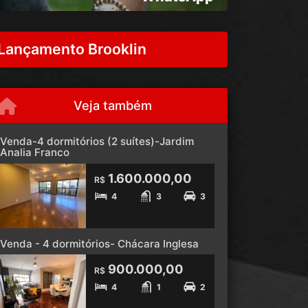
Lançamento Brooklin
Veja também
Venda-4 dormitórios (2 suítes)-Jardim
Analia Franco
1.600.000,00
R$
4
3
3
Venda - 4 dormitórios- Chácara Inglesa
900.000,00
R$
4
1
2