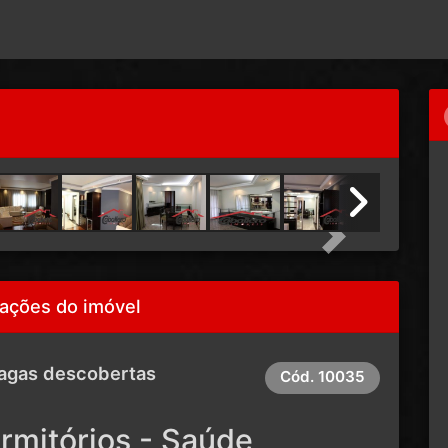
Next
ações do imóvel
agas descobertas
Cód.
10035
rmitórios - Saúde