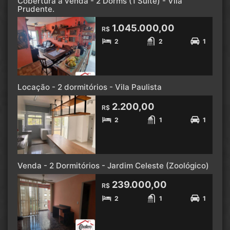
Cobertura à venda - 2 Dorms (1 Suíte) - Vila
Prudente.
1.045.000,00
R$
2
2
1
Locação - 2 dormitórios - Vila Paulista
2.200,00
R$
2
1
1
Venda - 2 Dormitórios - Jardim Celeste (Zoológico)
239.000,00
R$
2
1
1