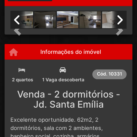
Previous
Next
Informações do imóvel
Cód.
10331
2 quartos
1 Vaga descoberta
Venda - 2 dormitórios -
Jd. Santa Emília
Excelente oportunidade. 62m2, 2
dormitórios, sala com 2 ambientes,
banheiro social, cozinha, armários