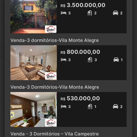
3.500.000,00
R$
3
2
2
Venda-3 dormitórios-Vila Monte Alegre
800.000,00
R$
3
3
1
Venda-3 Dormitórios-Vila Monte Alegre
530.000,00
R$
3
1
2
Venda - 3 Dormitórios – Vila Campestre