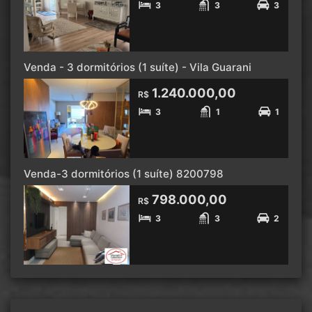
3
3
3
Venda - 3 dormitórios (1 suíte) - Vila Guarani
1.240.000,00
R$
3
1
1
Venda-3 dormitórios (1 suíte) 8200798
798.000,00
R$
3
3
2