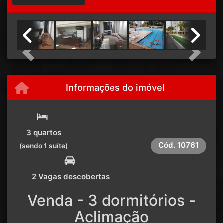
Previous
Next
Informações do imóvel
3 quartos
Cód.
10761
(sendo 1 suíte)
2 Vagas descobertas
Venda - 3 dormitórios -
Aclimação