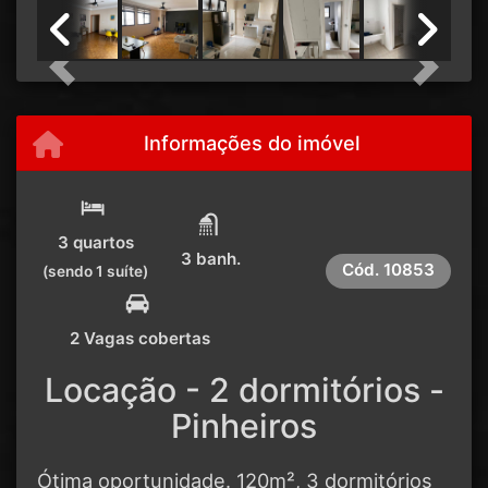
Previous
Next
Informações do imóvel
3 quartos
3 banh.
Cód.
10853
(sendo 1 suíte)
2 Vagas cobertas
Locação - 2 dormitórios -
Pinheiros
Ótima oportunidade. 120m², 3 dormitórios