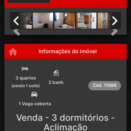
Previous
Next
Informações do imóvel
3 quartos
2 banh.
Cód.
11096
(sendo 1 suíte)
1 Vaga coberta
Venda - 3 dormitórios -
Aclimação