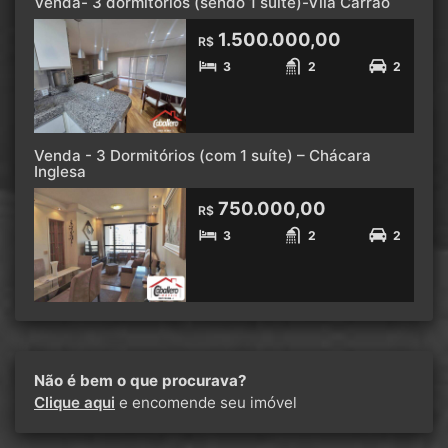
Venda- 3 dormitorios (sendo 1 suíte)-Vila Carrão
1.500.000,00
R$
3
2
2
Venda - 3 Dormitórios (com 1 suíte) – Chácara
Inglesa
750.000,00
R$
3
2
2
Não é bem o que procurava?
Clique aqui
e encomende seu imóvel