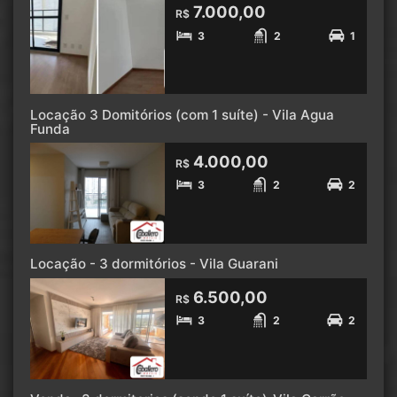
7.000,00
R$
3
2
1
Locação 3 Domitórios (com 1 suíte) - Vila Agua
Funda
4.000,00
R$
3
2
2
Locação - 3 dormitórios - Vila Guarani
6.500,00
R$
3
2
2